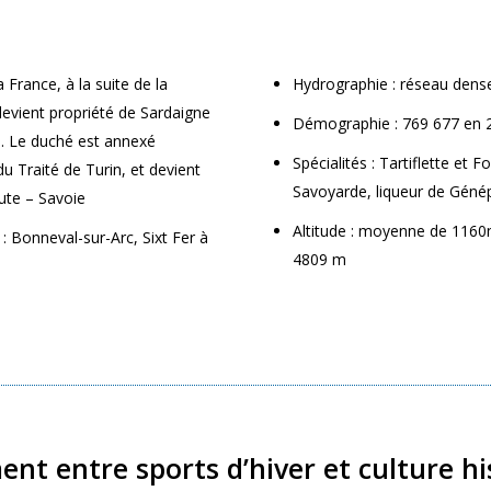
France, à la suite de la
Hydrographie : réseau dense
devient propriété de Sardaigne
Démographie : 769 677 en 
s. Le duché est annexé
Spécialités : Tartiflette e
du Traité de Turin, et devient
Savoyarde, liqueur de Génép
ute – Savoie
Altitude : moyenne de 1160
 : Bonneval-sur-Arc, Sixt Fer à
4809 m
nt entre sports d’hiver et culture hi