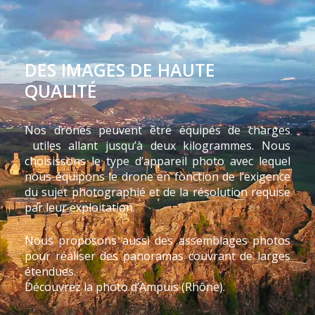
DES IMAGES DE HAUTE
QUALITÉ
Nos drones peuvent être équipés de charges
utiles allant jusqu’à deux kilogrammes. Nous
choisissons le type d’appareil photo avec lequel
nous équipons le drone en fonction de l’exigence
du sujet photographié et de la résolution requise
par leur exploitation.
Nous proposons aussi des assemblages photos
pour réaliser des panoramas couvrant de larges
étendues.
Découvrez la photo d’Ampuis (Rhône).