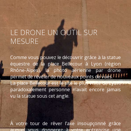
LE DRONE UN OUTIL SUR
MESURE
Comme vous pouvez le découvrir grâce à la statue
équestre de la place Bellecour à Lyon (région
Rhône-Alpes), la photo aérienne par drone
permet de révéler de nouveaux points de vues.
La place Bellecour est le site le plus visité de Lyon,
paradoxalement personne n’avait encore jamais
vu la statue sous cet angle.
À votre tour de rêver l’axe insoupçonné grâce
auquel vous donnerez à votre entreprise une