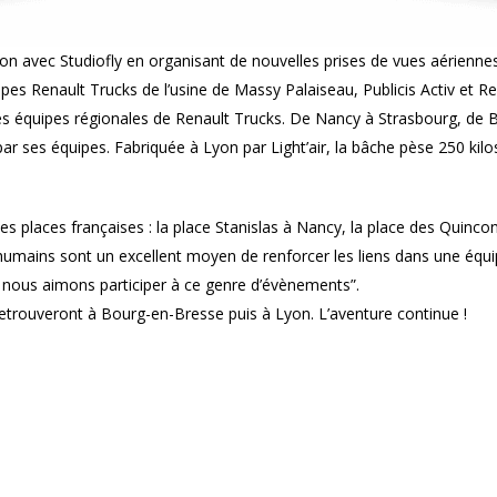
tion avec Studiofly en organisant de nouvelles prises de vues aériennes
ipes Renault Trucks de l’usine de Massy Palaiseau, Publicis Activ et Re
des équipes régionales de Renault Trucks. De Nancy à Strasbourg, de Bo
ar ses équipes. Fabriquée à Lyon par Light’air, la bâche pèse 250 ki
lles places françaises : la place Stanislas à Nancy, la place des Quinc
 humains sont un excellent moyen de renforcer les liens dans une équip
et nous aimons participer à ce genre d’évènements”.
retrouveront à Bourg-en-Bresse puis à Lyon. L’aventure continue !