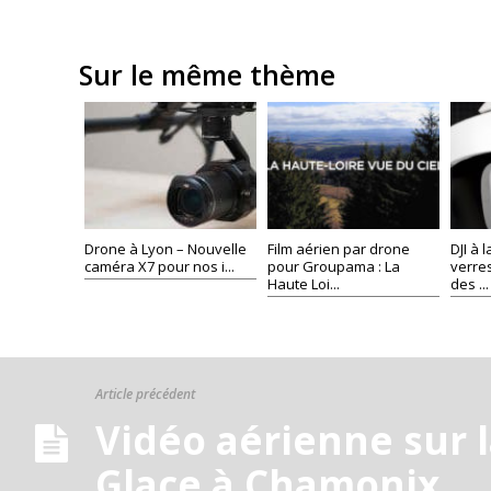
Sur le même thème
Drone à Lyon – Nouvelle
Film aérien par drone
DJI à 
caméra X7 pour nos i...
pour Groupama : La
verre
Haute Loi...
des ...
Article précédent
Vidéo aérienne sur 
Glace à Chamonix